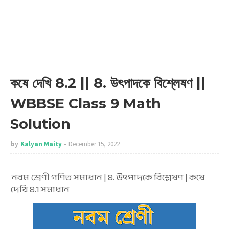
কষে দেখি 8.2 || 8. উৎপাদকে বিশ্লেষণ ||
WBBSE Class 9 Math
Solution
by
Kalyan Maity
December 15, 2022
নবম শ্রেণী গণিত সমাধান | 8. উৎপাদকে বিশ্লেষণ | কষে
দেখি 8.1 সমাধান