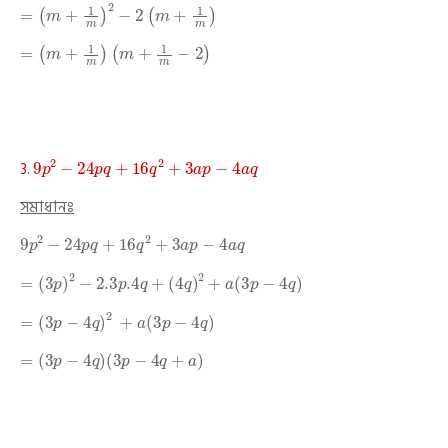
=
(
m
+
1
m
)
2
−
2
(
m
+
1
m
)
=
(
m
+
1
m
)
(
m
+
1
m
−
2
)
9
p
2
−
24
p
q
+
16
q
2
+
3
a
p
−
4
a
q
3.
সমাধানঃ
9
p
2
−
24
p
q
+
16
q
2
+
3
a
p
−
4
a
q
=
(
3
p
)
2
−
2.3
p
.4
q
+
(
4
q
)
2
+
a
(
3
p
−
4
q
)
=
(
3
p
−
4
q
)
2
+
a
(
3
p
−
4
q
)
=
(
3
p
−
4
q
)
(
3
p
−
4
q
+
a
)