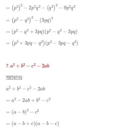
=
(
p
2
)
2
−
2
p
2
q
2
−
(
q
2
)
2
−
9
p
2
q
2
=
(
p
2
−
q
2
)
2
−
(
3
p
q
)
2
=
(
p
2
−
q
2
+
3
p
q
)
(
p
2
−
q
2
−
3
p
q
)
=
(
p
2
+
3
p
q
−
q
2
)
(
p
2
−
3
p
q
−
q
2
)
a
2
+
b
2
−
c
2
−
2
a
b
7.
সমাধানঃ
a
2
+
b
2
−
c
2
−
2
a
b
=
a
2
−
2
a
b
+
b
2
−
c
2
=
(
a
−
b
)
2
−
c
2
=
(
a
−
b
+
c
)
(
a
−
b
−
c
)