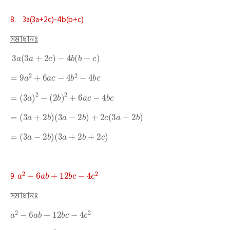
8.
3a(3a+2c)-4b(b+c)
সমাধানঃ
3
a
(
3
a
+
2
c
)
−
4
b
(
b
+
c
)
=
9
a
2
+
6
a
c
−
4
b
2
−
4
b
c
=
(
3
a
)
2
−
(
2
b
)
2
+
6
a
c
−
4
b
c
=
(
3
a
+
2
b
)
(
3
a
−
2
b
)
+
2
c
(
3
a
−
2
b
)
=
(
3
a
−
2
b
)
(
3
a
+
2
b
+
2
c
)
a
2
−
6
a
b
+
12
b
c
−
4
c
2
9.
সমাধানঃ
a
2
−
6
a
b
+
12
b
c
−
4
c
2
=
a
2
−
(
2
c
)
2
−
6
a
b
+
12
b
c