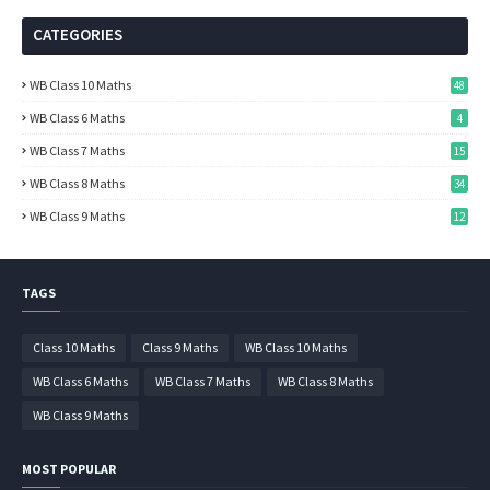
CATEGORIES
WB Class 10 Maths
48
WB Class 6 Maths
4
WB Class 7 Maths
15
WB Class 8 Maths
34
WB Class 9 Maths
12
TAGS
Class 10 Maths
Class 9 Maths
WB Class 10 Maths
WB Class 6 Maths
WB Class 7 Maths
WB Class 8 Maths
WB Class 9 Maths
MOST POPULAR