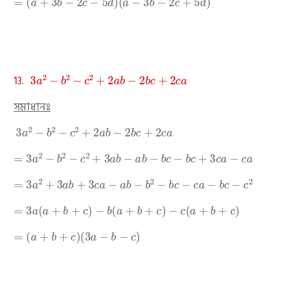
3
a
2
−
b
2
−
c
2
+
2
a
b
−
2
b
c
+
2
c
a
13.
সমাধানঃ
3
a
2
−
b
2
−
c
2
+
2
a
b
−
2
b
c
+
2
c
a
=
3
a
2
−
b
2
−
c
2
+
3
a
b
−
a
b
−
b
c
−
b
c
+
3
c
a
−
c
a
=
3
a
2
+
3
a
b
+
3
c
a
−
a
b
−
b
2
−
b
c
−
c
a
−
b
c
−
c
2
=
3
a
(
a
+
b
+
c
)
−
b
(
a
+
b
+
c
)
−
c
(
a
+
b
+
c
)
=
(
a
+
b
+
c
)
(
3
a
−
b
−
c
)
x
2
−
2
x
−
22499