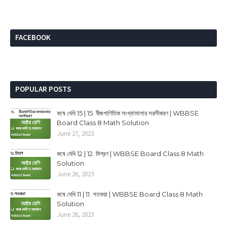
FACEBOOK
POPULAR POSTS
কষে দেখি 15 | 15. বীজগাণিতিক সংখ্যামালার সরলীকরণ | WBBSE
Board Class 8 Math Solution
June 27, 2023
কষে দেখি 12 | 12. মিশ্রণ | WBBSE Board Class 8 Math
Solution
June 26, 2023
কষে দেখি 11 | 11. শতকরা | WBBSE Board Class 8 Math
Solution
June 26, 2023