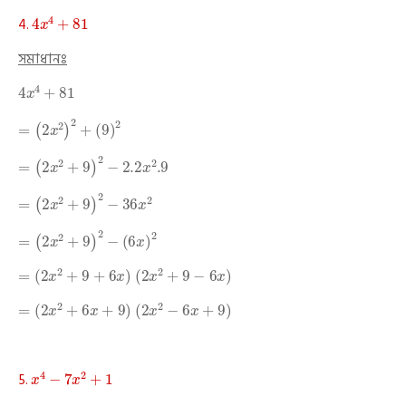
4
x
4
+
81
4.
সমাধানঃ
4
x
4
+
81
=
(
2
x
2
)
2
+
(
9
)
2
=
(
2
x
2
+
9
)
2
−
2.2
x
2
.9
=
(
2
x
2
+
9
)
2
−
36
x
2
=
(
2
x
2
+
9
)
2
−
(
6
x
)
2
=
(
2
x
2
+
9
+
6
x
)
(
2
x
2
+
9
−
6
x
)
=
(
2
x
2
+
6
x
+
9
)
(
2
x
2
−
6
x
+
9
)
x
4
−
7
x
2
+
1
5.