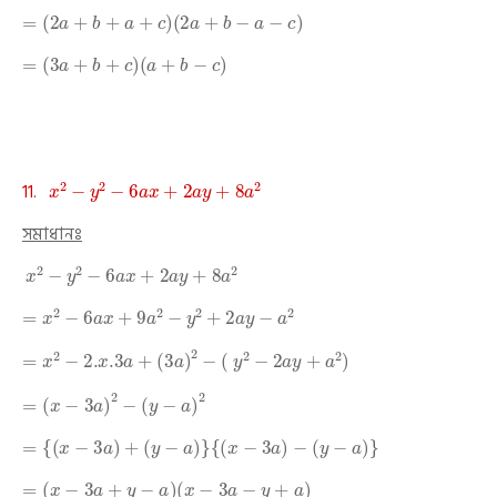
=
(
2
a
+
b
+
a
+
c
)
(
2
a
+
b
−
a
−
c
)
=
(
3
a
+
b
+
c
)
(
a
+
b
−
c
)
x
2
−
y
2
−
6
a
x
+
2
a
y
+
8
a
2
11.
সমাধানঃ
x
2
−
y
2
−
6
a
x
+
2
a
y
+
8
a
2
=
x
2
−
6
a
x
+
9
a
2
−
y
2
+
2
a
y
−
a
2
=
x
2
−
2.
x
.3
a
+
(
3
a
)
2
−
(
y
2
−
2
a
y
+
a
2
)
=
(
x
−
3
a
)
2
−
(
y
−
a
)
2
=
{
(
x
−
3
a
)
+
(
y
−
a
)
}
{
(
x
−
3
a
)
−
(
y
−
a
)
}
=
(
x
−
3
a
+
y
−
a
)
(
x
−
3
a
−
y
+
a
)